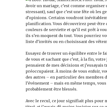
Photo: Yavdat, 
Avoir un mariage, c’est comme organiser 
stressant), sauf que c’est une fête où les g
d’opinions. Certains voudront inévitablem
planification. Vous découvrirez peut-être 
couleurs de serviette et qu’il est prêt à vo
ils s’en moquent du tout. Vous pourriez v
liste d’invités ou en choisissant des vête
Essayez de trouver un équilibre entre le fa
de vous et sachant que c’est, à la fin, votr
pensaient de mes décisions et j’essayais 
préoccupaient. À moins de vous enfuir, vo
des autres – en particulier des membres d
l’événement – mais en même temps, vous d
probablement être blessés.
Avec le recul, ce jour signifiait plus pou
titre), et j’aurais dû moins insister sur ce