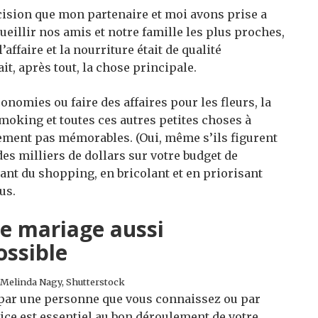
écision que mon partenaire et moi avons prise a
cueillir nos amis et notre famille les plus proches,
affaire et la nourriture était de qualité
ait, après tout, la chose principale.
nomies ou faire des affaires pour les fleurs, la
smoking et toutes ces autres petites choses à
lement pas mémorables. (Oui, même s’ils figurent
es milliers de dollars sur votre budget de
nt du shopping, en bricolant et en priorisant
us.
de mariage aussi
ssible
 Melinda Nagy, Shutterstock
ar une personne que vous connaissez ou par
ice est essentiel au bon déroulement de votre