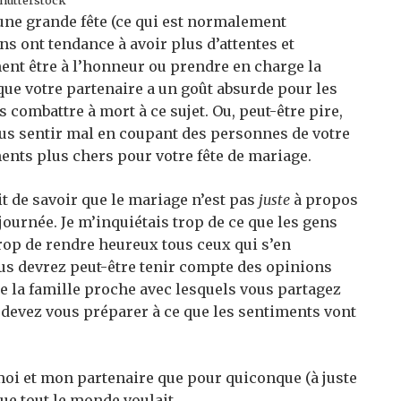
Shutterstock
une grande fête (ce qui est normalement
ens ont tendance à avoir plus d’attentes et
ent être à l’honneur ou prendre en charge la
que votre partenaire a un goût absurde pour les
us combattre à mort à ce sujet. Ou, peut-être pire,
ous sentir mal en coupant des personnes de votre
ments plus chers pour votre fête de mariage.
it de savoir que le mariage n’est pas
juste
à propos
e journée. Je m’inquiétais trop de ce que les gens
trop de rendre heureux tous ceux qui s’en
us devrez peut-être tenir compte des opinions
e la famille proche avec lesquels vous partagez
evez vous préparer à ce que les sentiments vont
r moi et mon partenaire que pour quiconque (à juste
 que tout le monde voulait.