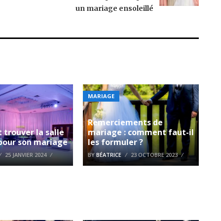
un mariage ensoleillé
MARIAGE
Remerciements de
trouver la salle
mariage : comment faut-il
 pour son mariage
les formuler ?
25 JANVIER 2024
BY
BÉATRICE
23 OCTOBRE 2023