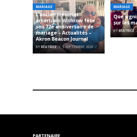
MARIAGE
MARIAGE
L’ancien trésorier
Que signi
américain Withrow fête
sur les m
son 72e anniversaire de
BY
BÉATRICE
mariage – Actualités –
Akron Beacon Journal
BY
BÉATRICE
5 SEPTEMBRE 2020
PARTENAIRE