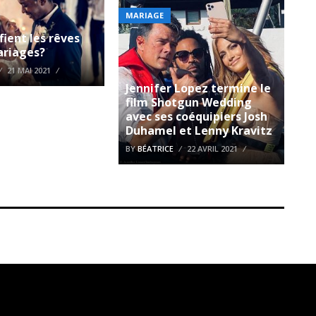
MARIAGE
fient les rêves
ariages?
21 MAI 2021
Jennifer Lopez termine le
film Shotgun Wedding
avec ses coéquipiers Josh
Duhamel et Lenny Kravitz
BY
BÉATRICE
22 AVRIL 2021