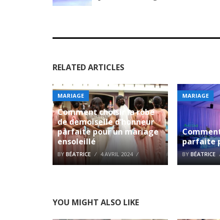
RELATED ARTICLES
MARIAGE
MARIAGE
Comment choisir la robe
de demoiselle d’honneur
parfaite pour un mariage
Comment 
ensoleillé
parfaite
BY
BÉATRICE
4 AVRIL 2024
BY
BÉATRICE
YOU MIGHT ALSO LIKE