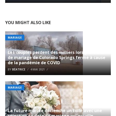
YOU MIGHT ALSO LIKE
MARIAGE
Les couples perdent des milliers lorsque le lieu
de mariage de Colorado Springs ferme à cause
de la pandémie de COVID
BY
BÉATRICE
4 MAI 2021
MARIAGE
La future mariée déclenche un tollé avec une
sélection de date de mariage «vile»: «Un