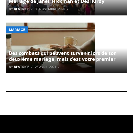
Mariage de Janell Hickman et Desi Kirby
BY
BÉATRICE
30 NOVEMBRE 2020
MARIAGE
Des combats qui peuvent survenir lors de son
deuxième mariage, mais c’est votre premier
BY
BÉATRICE
28 AVRIL 2021