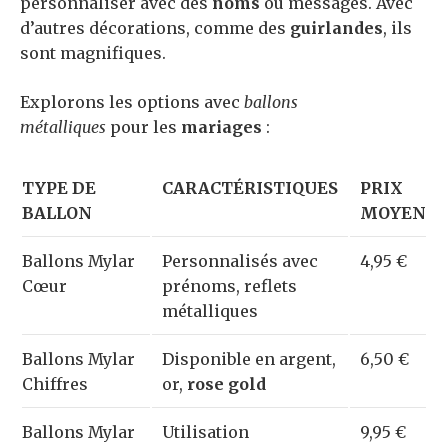
personnaliser avec des
noms
ou messages. Avec
d’autres décorations, comme des
guirlandes
, ils
sont magnifiques.
Explorons les options avec
ballons
métalliques
pour les
mariages
:
TYPE DE
CARACTÉRISTIQUES
PRIX
BALLON
MOYEN
Ballons Mylar
Personnalisés avec
4,95 €
Cœur
prénoms, reflets
métalliques
Ballons Mylar
Disponible en argent,
6,50 €
Chiffres
or,
rose gold
Ballons Mylar
Utilisation
9,95 €