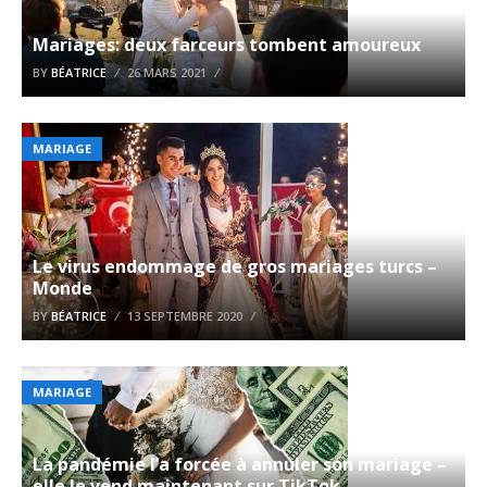
Mariages: deux farceurs tombent amoureux
BY
BÉATRICE
26 MARS 2021
MARIAGE
Le virus endommage de gros mariages turcs –
Monde
BY
BÉATRICE
13 SEPTEMBRE 2020
MARIAGE
La pandémie l’a forcée à annuler son mariage –
elle le vend maintenant sur TikTok