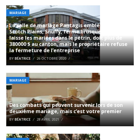
MARIAGE
La salle de mariage Pantagis emblématique de
Scotch Plains, Snuffy, ferme brusquement,
laisse les mariées dans le pétrin, doit plus de
380000 $ au canton, mais le propriétaire refuse
la fermeture de l’entreprise
BY
BÉATRICE
26 OCTOBRE 2020
MARIAGE
Des combats qui peuvent survenir lors de son
deuxième mariage, mais c’est votre premier
BY
BÉATRICE
28 AVRIL 2021