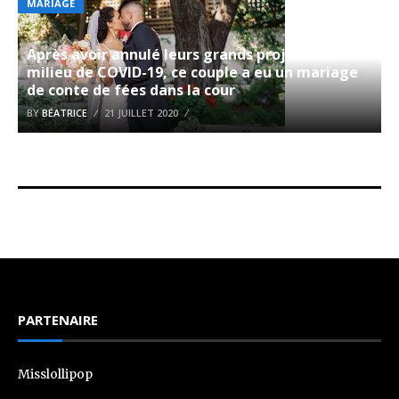
MARIAGE
Après avoir annulé leurs grands projets au
milieu de COVID-19, ce couple a eu un mariage
de conte de fées dans la cour
BY
BÉATRICE
21 JUILLET 2020
PARTENAIRE
Misslollipop