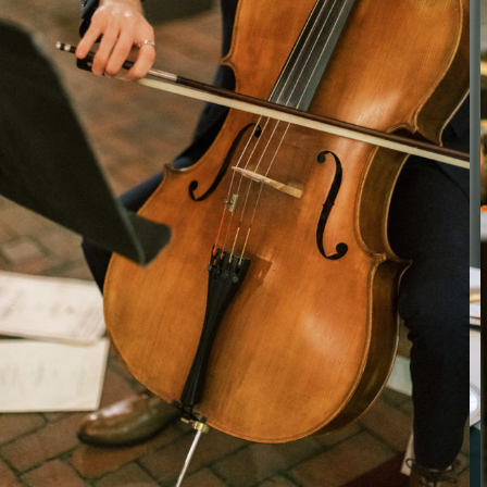
tels que le cœur violet
du marié, ont été
photographiés parmi
les détails de ce
micro-mariage vert
chasseur
BY
BÉATRICE
1 JUIN 2021
13 VIEWS
SHARE:
Danielle, ergothérapeute pédiatrique, et Chris,