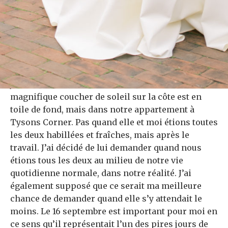
Chris dit qu’il portait la bague dans sa poche
depuis des mois en attendant le moment idéal,
mais les choses n’arrêtaient pas de surgir. Il s’est
finalement rendu compte qu’un moment imparfait
valait mieux qu’une proposition absente. «Alors,
j’ai décidé de lui demander. Pas avec un
magnifique coucher de soleil sur la côte est en
toile de fond, mais dans notre appartement à
Tysons Corner. Pas quand elle et moi étions toutes
les deux habillées et fraîches, mais après le
travail. J’ai décidé de lui demander quand nous
étions tous les deux au milieu de notre vie
quotidienne normale, dans notre réalité. J’ai
également supposé que ce serait ma meilleure
chance de demander quand elle s’y attendait le
moins. Le 16 septembre est important pour moi en
ce sens qu’il représentait l’un des pires jours de