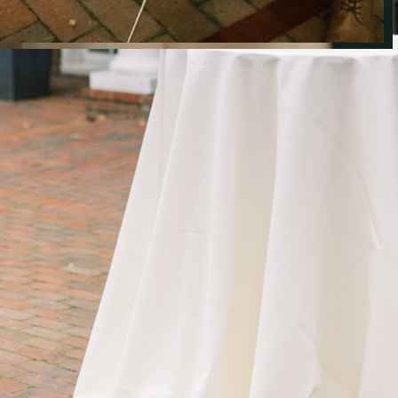
analyste financier, disent qu’il n’y a «pas
d’histoire mignonne» à la façon dont ils se sont
rencontrés, «juste un bon balayage à l’ancienne».
Le couple vivait sur la côte est quand ils se sont
finalement retrouvés et ont pensé que la
rencontre était trop belle pour être vraie. «Nous
avions tous les deux l’impression d’avoir touché
le jackpot», disent-ils. Pour leur premier rendez-
vous, Danielle leur a préparé le dîner dans son
appartement d’Easton – un dîner de saumon et
d’asperges à une feuille qu’elle pensait être
«chic», jusqu’à ce que Chris leur rende la pareille
avec un dîner composé de poulet rôti et de purée
de panais. Le couple est sorti ensemble pendant
10 mois avant que Chris ne pose la question dans
leur appartement de Tysons Corner, où ils avaient
déménagé en cours de route.