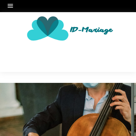
MARIAGE
Home
Mariage
Des objets personnels, tels que le cœur violet du marié, ont été
photographiés parmi les détails de ce micro-mariage vert
chasseur
Des objets personnels,