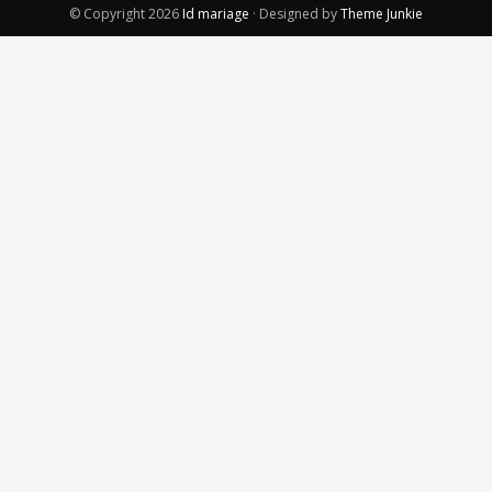
© Copyright 2026
Id mariage
· Designed by
Theme Junkie