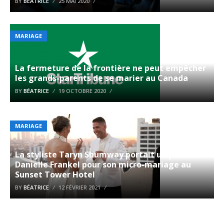
BY
BÉATRICE
25 MAI 2020
MARIAGE
La fermeture de la frontière ne peut empêcher
les grands-parents de se marier au Canada
BY
BÉATRICE
19 OCTOBRE 2020
MARIAGE
La styliste Taryn Shumway portait un pantalon
Danielle Frankel pour son micro-mariage au
Sunset Tower Hotel
BY
BÉATRICE
12 FÉVRIER 2021