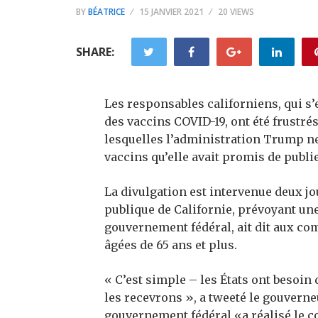
BY
BÉATRICE
15 JANVIER 2021
20 VIEWS
SHARE:
Les responsables californiens, qui s’e
des vaccins COVID-19, ont été frustré
lesquelles l’administration Trump ne
vaccins qu’elle avait promis de publie
La divulgation est intervenue deux jo
publique de Californie, prévoyant u
gouvernement fédéral, ait dit aux c
âgées de 65 ans et plus.
« C’est simple – les États ont besoin
les recevrons », a tweeté le gouverne
gouvernement fédéral «a réalisé le co