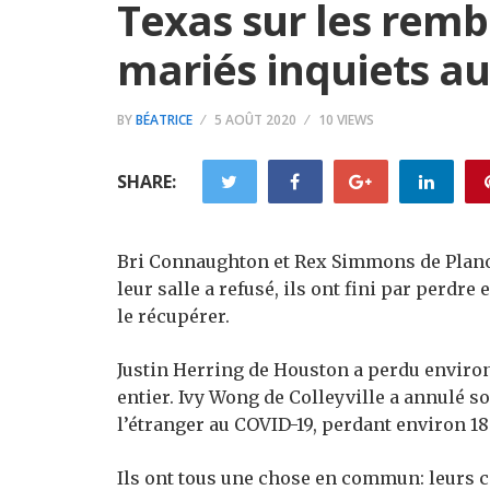
Texas sur les rem
mariés inquiets au
BY
BÉATRICE
5 AOÛT 2020
10 VIEWS
SHARE:
Bri Connaughton et Rex Simmons de Plano 
leur salle a refusé, ils ont fini par perd
le récupérer.
Justin Herring de Houston a perdu enviro
entier. Ivy Wong de Colleyville a annulé 
l’étranger au COVID-19, perdant environ 1
Ils ont tous une chose en commun: leurs