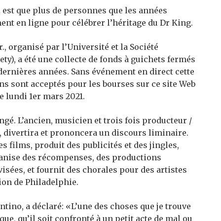
 est que plus de personnes que les années
ent en ligne pour célébrer l’héritage du Dr King.
, organisé par l’Université et la Société
y), a été une collecte de fonds à guichets fermés
 dernières années. Sans événement en direct cette
dons sont acceptés pour les bourses sur ce site Web
le lundi 1er mars 2021.
é. L’ancien, musicien et trois fois producteur /
, divertira et prononcera un discours liminaire.
 films, produit des publicités et des jingles,
ganise des récompenses, des productions
isées, et fournit des chorales pour des artistes
ion de Philadelphie.
tino, a déclaré: «L’une des choses que je trouve
ue, qu’il soit confronté à un petit acte de mal ou