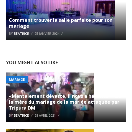
Comment trouver la salle parfaite pour son
mariage
BY
BÉATRICE
25 JANVIER 2024
YOU MIGHT ALSO LIKE
MARIAGE
«Mentalement dévasté, il nous a harcelés», dit
la mère du mariage de la mariée attaquée par
Tripura DM
BY
BÉATRICE
28 AVRIL 2021