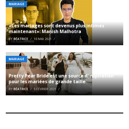
MARIAGE
«Les mariages sont devenus plus intimes
maintenant»: Manish Malhotra
BY
BÉATRICE
10 MAI 2021
MARIAGE
Pretty Pear Bride est une source d’inspiration
pour les mariées de grande taille
BY
BÉATRICE
5 FÉVRIER 2021