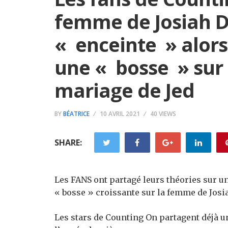
femme de Josiah D
« enceinte » alors
une « bosse » sur 
mariage de Jed
BY
BÉATRICE
10 AVRIL 2021
40 VIEWS
SHARE:
Les FANS ont partagé leurs théories sur 
« bosse » croissante sur la femme de Josi
Les stars de Counting On partagent déjà un