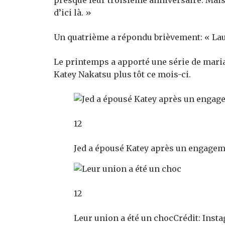
presque leur troisième anniversaire. Mais 
d’ici là. »
Un quatrième a répondu brièvement: « Laure
Le printemps a apporté une série de maria
Katey Nakatsu plus tôt ce mois-ci.
12
Jed a épousé Katey après un engagem
12
Leur union a été un choc
Crédit: Inst