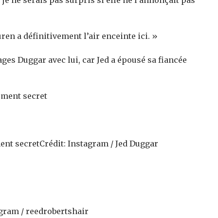
je ne serais pas surpris si elle ne l’annonçait pas
n a définitivement l’air enceinte ici. »
ges Duggar avec lui, car Jed a épousé sa fiancée
ent secret
Crédit: Instagram / Jed Duggar
agram / reedrobertshair