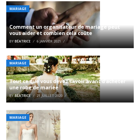
MARIAGE
Comment un organisateur de mariage peut
vous aider et combien cela coûte
BY
BÉATRICE
6 JANVIER 2021
MARIAGE
Tout ce que vous devez savoir avant d’acheter
une robe de mariée
BY
BÉATRICE
21 JUILLET 2020
MARIAGE