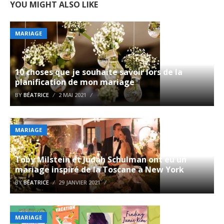
YOU MIGHT ALSO LIKE
MARIAGE
10 choses que je souhaite savoir lors de la
planification de mon mariage
BY
BÉATRICE
2 MAI 2021
MARIAGE
Toby Milstein et Judah Schulman ont eu un
mariage inspiré de la Toscane à New York
BY
BÉATRICE
29 JANVIER 2021
MARIAGE