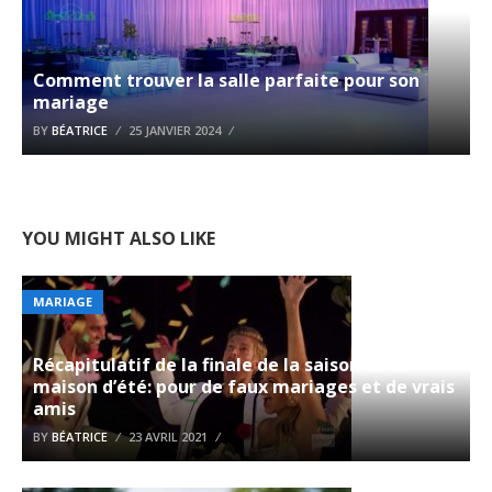
Comment trouver la salle parfaite pour son
mariage
BY
BÉATRICE
25 JANVIER 2024
YOU MIGHT ALSO LIKE
MARIAGE
Récapitulatif de la finale de la saison de la
maison d’été: pour de faux mariages et de vrais
amis
BY
BÉATRICE
23 AVRIL 2021