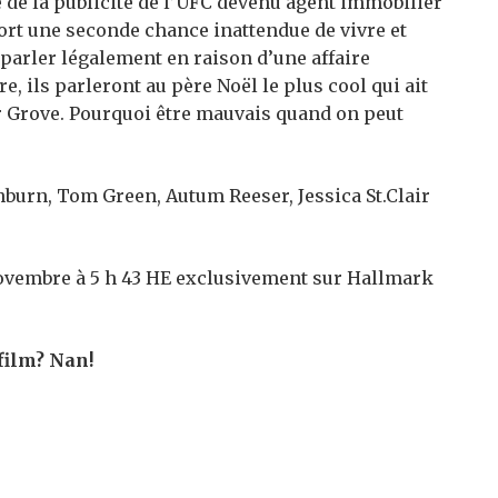
 de la publicité de l’UFC devenu agent immobilier
Mort une seconde chance inattendue de vivre et
 parler légalement en raison d’une affaire
e, ils parleront au père Noël le plus cool qui ait
er Grove. Pourquoi être mauvais quand on peut
burn, Tom Green, Autum Reeser, Jessica St.Clair
ovembre à 5 h 43 HE exclusivement sur Hallmark
film?
Nan!