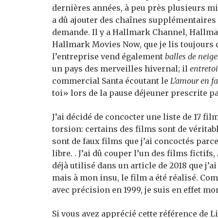
dernières années, à peu près plusieurs mill
a dû ajouter des chaînes supplémentaires 
demande. Il y a Hallmark Channel, Hallmar
Hallmark Movies Now, que je lis toujou
l’entreprise vend également
balles de neige
un pays des merveilles hivernal; il
entreto
commercial Santa écoutant le
L’amour en fa
toi» lors de la pause déjeuner prescrite 
J’ai décidé de concocter une liste de 17 fi
torsion: certains des films sont de vérita
sont de faux films que j’ai concoctés parc
libre. . J’ai dû couper l’un des films fictifs,
déjà utilisé dans un article de 2018 que j’a
mais à mon insu, le film a été réalisé. Com
avec précision en 1999, je suis en effet m
Si vous avez apprécié cette référence de Lit