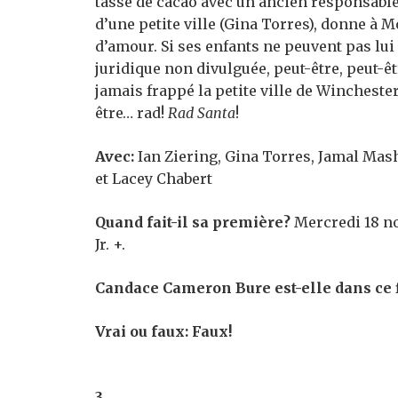
tasse de cacao avec un ancien responsable
d’une petite ville (Gina Torres), donne à 
d’amour. Si ses enfants ne peuvent pas lui
juridique non divulguée, peut-être, peut-êtr
jamais frappé la petite ville de Winchest
être… rad!
Rad Santa
!
Avec:
Ian Ziering, Gina Torres, Jamal Mash
et Lacey Chabert
Quand fait-il sa première?
Mercredi 18 n
Jr. +.
Candace Cameron Bure est-elle dans ce 
Vrai ou faux
: Faux!
3