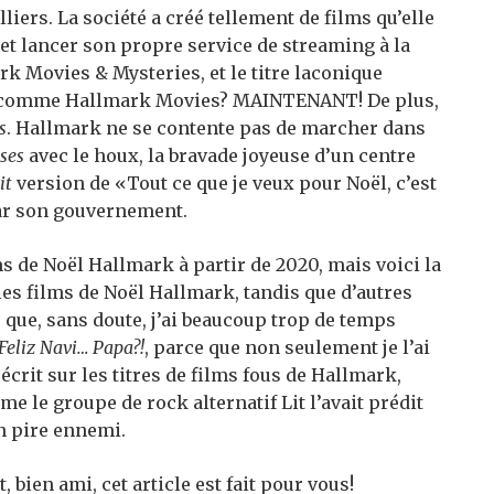
iers. La société a créé tellement de films qu’elle
et lancer son propre service de streaming à la
k Movies & Mysteries, et le titre laconique
rs comme Hallmark Movies? MAINTENANT! De plus,
s
. Hallmark ne se contente pas de marcher dans
ises
avec le houx, la bravade joyeuse d’un centre
it
version de «Tout ce que je veux pour Noël, c’est
par son gouvernement.
lms de Noël Hallmark à partir de 2020, mais voici la
bles films de Noël Hallmark, tandis que d’autres
e que, sans doute, j’ai beaucoup trop de temps
Feliz Navi… Papa?!
, parce que non seulement je l’ai
i écrit sur les titres de films fous de Hallmark,
me le groupe de rock alternatif Lit l’avait prédit
on pire ennemi.
, bien ami, cet article est fait pour vous!