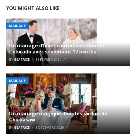
YOU MIGHT ALSO LIKE
MARIAGE
Un mariage d’hiver confortable dans le
Colorado avec seulement 17 invités
BY
BÉATRICE
11 FÉVRIER 2021
MARIAGE
Un mariage magique dans les jardins de
Chickasaw
BY
BÉATRICE
8 DÉCEMBRE 2020