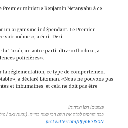
c le Premier ministre Benjamin Netanyahu à ce
ar un organisme indépendant. Le Premier
ce soir même », a écrit Deri.
 la Torah, un autre parti ultra-orthodoxe, a
lences policières».
ir la réglementation, ce type de comportement
eptable», a déclaré Litzman. «Nous ne pouvons pas
tes et inhumaines, et cela ne doit pas être
פצועים! דם! וצרחות!
ככה הורסים לכלה את היום הכי שמח בחייה. (גבעת זאב / ציל)
pic.twitter.com/PJynK7IS0N