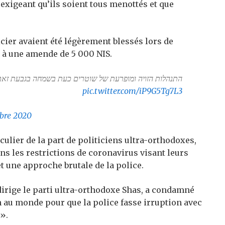
xigeant qu’ils soient tous menottés et que
cier avaient été légèrement blessés lors de
é à une amende de 5 000 NIS.
התנהלות הזויה ומופרעת של שוטרים כעת בשמחה בגבעת זא!
pic.twitter.com/iP9G5Tg7L3
obre 2020
culier de la part de politiciens ultra-orthodoxes,
ns les restrictions de coronavirus visant leurs
t une approche brutale de la police.
 dirige le parti ultra-orthodoxe Shas, a condamné
on au monde pour que la police fasse irruption avec
s».