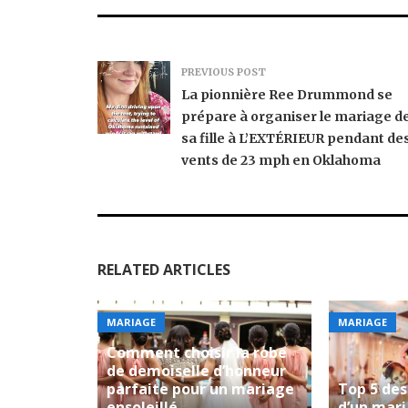
PREVIOUS POST
La pionnière Ree Drummond se
prépare à organiser le mariage d
sa fille à L’EXTÉRIEUR pendant de
vents de 23 mph en Oklahoma
RELATED ARTICLES
MARIAGE
MARIAGE
Comment choisir la robe
de demoiselle d’honneur
parfaite pour un mariage
Top 5 des 
ensoleillé
d’un mar