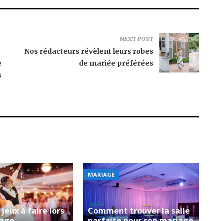
NEXT POST
Nos rédacteurs révèlent leurs robes
e
de mariée préférées
s
MARIAGE
jeux à faire lors
Comment trouver la salle
iage
parfaite pour son mariage