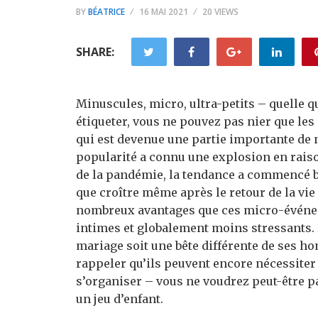
BY
BÉATRICE
16 MAI 2021
20 VIEWS
SHARE:
Minuscules, micro, ultra-petits – quelle q
étiqueter, vous ne pouvez pas nier que le
qui est devenue une partie importante de 
popularité a connu une explosion en raiso
de la pandémie, la tendance a commencé bie
que croître même après le retour de la vie 
nombreux avantages que ces micro-événeme
intimes et globalement moins stressants. P
mariage soit une bête différente de ses ho
rappeler qu’ils peuvent encore nécessiter
s’organiser – vous ne voudrez peut-être pa
un jeu d’enfant.