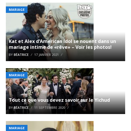
MARIAGE
Kat et Alex d’American Idol se nouent dans un
mariage intime de «rêve» – Voir les photos!
BY
BÉATRICE
17 JANVIER 2021
MARIAGE
Tout ce que vous devez savoir sur le Yichud
BY
BÉATRICE
11 SEPTEMBRE 2020
MARIAGE