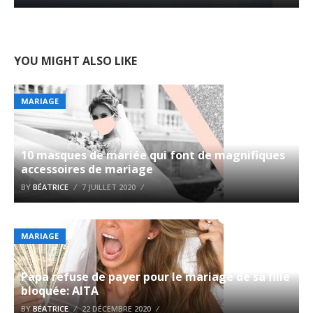
YOU MIGHT ALSO LIKE
MARIAGE
10 masques de mariée qui font de magnifiques
accessoires de mariage
BY
BÉATRICE
7 JUILLET 2020
MARIAGE
Papa refuse de payer pour le mariage de sa fille
bloquée: AITA
BY
BÉATRICE
22 DÉCEMBRE 2020