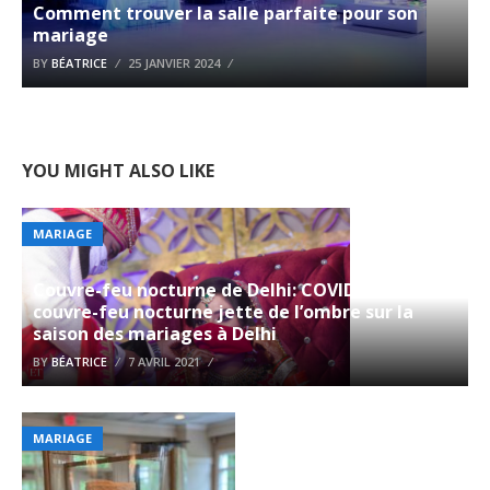
Comment trouver la salle parfaite pour son
mariage
BY
BÉATRICE
25 JANVIER 2024
YOU MIGHT ALSO LIKE
MARIAGE
Couvre-feu nocturne de Delhi: COVID-19: Le
couvre-feu nocturne jette de l’ombre sur la
saison des mariages à Delhi
BY
BÉATRICE
7 AVRIL 2021
MARIAGE