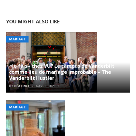
YOU MIGHT ALSO LIKE
MARIAGE
«Je fais» chez VU? Le campus de Vanderbilt
comme lieu de mariage improbable – The
Vanderbilt Hustler
BY
BÉATRICE
4 AVRIL 2021
MARIAGE