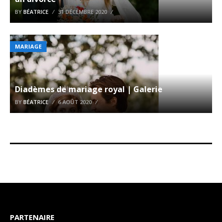
BY
BÉATRICE
31 DÉCEMBRE 2020
MARIAGE
Diadèmes de mariage royal | Galerie
BY
BÉATRICE
6 AOÛT 2020
PARTENAIRE