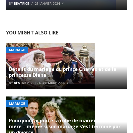
BY
BÉATRICE
25 JANVIER 2024
YOU MIGHT ALSO LIKE
MARIAGE
Détails du mariage du prince Charles et de la
princesse Diana
BY
BÉATRICE
12 NOVEMBRE 2020
MARIAGE
Pourquoi j’ai porté la robe de mariée de ma
mère – même si son mariage s’est terminé par
un divorce