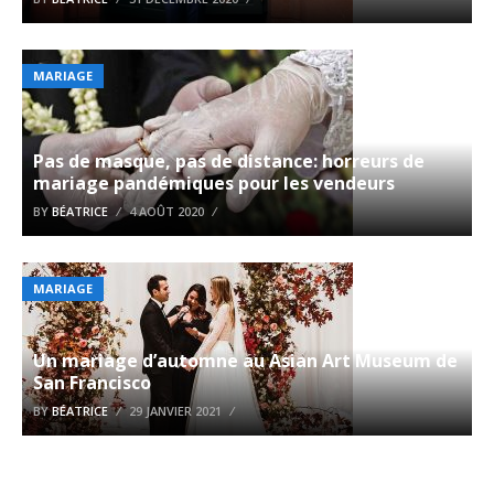
MARIAGE
Pas de masque, pas de distance: horreurs de
mariage pandémiques pour les vendeurs
BY
BÉATRICE
4 AOÛT 2020
MARIAGE
Un mariage d’automne au Asian Art Museum de
San Francisco
BY
BÉATRICE
29 JANVIER 2021