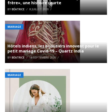
frère», une histoire courte
BY
BÉATRICE
8 JUILLET 2020
MARIAGE
Hôtels indiens, les bijoutiers innovent pour le
petit mariage Covid-19 – Quartz India
BY
BÉATRICE
18 SEPTEMBRE 2020
MARIAGE