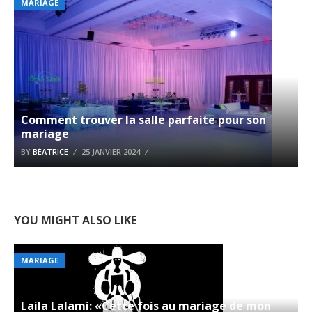
MARIAGE
Comment trouver la salle parfaite pour son
mariage
BY
BÉATRICE
25 JANVIER 2024
YOU MIGHT ALSO LIKE
MARIAGE
Laila Lalami: «Cette fois au mariage de mon