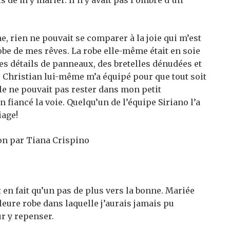
s de m’y marier. Il n’y avait pas l’ombre d’un
he, rien ne pouvait se comparer à la joie qui m’est
obe de mes rêves. La robe elle-même était en soie
 des détails de panneaux, des bretelles dénudées et
l. Christian lui-même m’a équipé pour que tout soit
elle ne pouvait pas rester dans mon petit
fiancé la voie. Quelqu’un de l’équipe Siriano l’a
iage!
on par Tiana Crispino
 en fait qu’un pas de plus vers la bonne. Mariée
lleure robe dans laquelle j’aurais jamais pu
r y repenser.