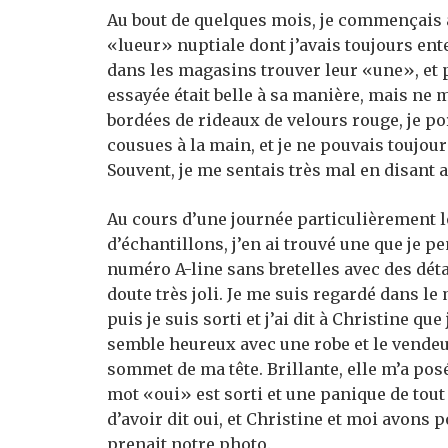
Au bout de quelques mois, je commençais à
«lueur» nuptiale dont j’avais toujours ent
dans les magasins trouver leur «une», et po
essayée était belle à sa manière, mais ne
bordées de rideaux de velours rouge, je po
cousues à la main, et je ne pouvais toujou
Souvent, je me sentais très mal en disant 
Au cours d’une journée particulièrement l
d’échantillons, j’en ai trouvé une que je 
numéro A-line sans bretelles avec des déta
doute très joli. Je me suis regardé dans l
puis je suis sorti et j’ai dit à Christine que
semble heureux avec une robe et le vendeu
sommet de ma tête.
Brillante, elle m’a pos
mot «oui» est sorti et une panique de tout
d’avoir dit oui, et Christine et moi avons
prenait notre photo.