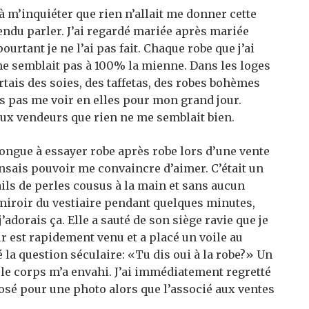
 m’inquiéter que rien n’allait me donner cette
endu parler. J’ai regardé mariée après mariée
urtant je ne l’ai pas fait. Chaque robe que j’ai
 me semblait pas à 100% la mienne. Dans les loges
rtais des soies, des taffetas, des robes bohèmes
rs pas me voir en elles pour mon grand jour.
aux vendeurs que rien ne me semblait bien.
ongue à essayer robe après robe lors d’une vente
pensais pouvoir me convaincre d’aimer. C’était un
ils de perles cousus à la main et sans aucun
e miroir du vestiaire pendant quelques minutes,
 j’adorais ça. Elle a sauté de son siège ravie que je
r est rapidement venu et a placé un voile au
é la question séculaire: «Tu dis oui à la robe?» Un
 le corps m’a envahi. J’ai immédiatement regretté
 posé pour une photo alors que l’associé aux ventes