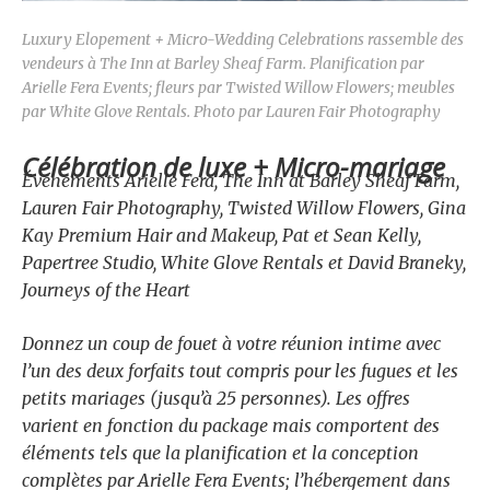
Luxury Elopement + Micro-Wedding Celebrations rassemble des
vendeurs à The Inn at Barley Sheaf Farm. Planification par
Arielle Fera Events; fleurs par Twisted Willow Flowers; meubles
par White Glove Rentals. Photo par Lauren Fair Photography
Célébration de luxe + Micro-mariage
Événements Arielle Fera, The Inn at Barley Sheaf Farm,
Lauren Fair Photography, Twisted Willow Flowers, Gina
Kay Premium Hair and Makeup, Pat et Sean Kelly,
Papertree Studio, White Glove Rentals et David Braneky,
Journeys of the Heart
Donnez un coup de fouet à votre réunion intime avec
l’un des deux forfaits tout compris pour les fugues et les
petits mariages (jusqu’à 25 personnes). Les offres
varient en fonction du package mais comportent des
éléments tels que la planification et la conception
complètes par Arielle Fera Events; l’hébergement dans