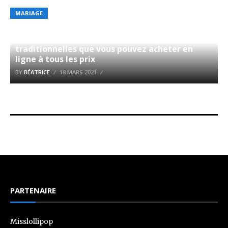
MARIAGE
18 meilleures robes de mariée uniques et non
traditionnelles que vous pouvez acheter en
ligne à tous les prix
BY
BÉATRICE
18 MARS 2021
PARTENAIRE
Misslollipop