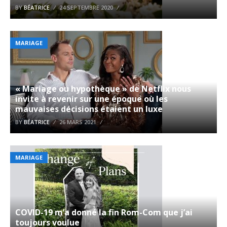
BY
BÉATRICE
24 SEPTEMBRE 2020
MARIAGE
« Mariage ou hypothèque » de Netflix nous
invite à revenir sur une époque où les
mauvaises décisions étaient un luxe
BY
BÉATRICE
26 MARS 2021
MARIAGE
COVID-19 m’a donné la fin Rom-Com que j’ai
toujours voulue