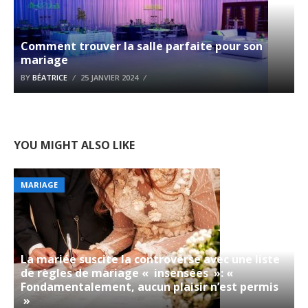
Comment trouver la salle parfaite pour son
mariage
BY
BÉATRICE
25 JANVIER 2024
YOU MIGHT ALSO LIKE
MARIAGE
La mariée suscite la controverse avec une liste
de règles de mariage « insensées »: «
Fondamentalement, aucun plaisir n’est permis
»