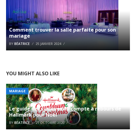
Comment trouver la salle parfaite pour son
mariage
BY
BÉATRICE
25 JANVIER 2024
YOU MIGHT ALSO LIKE
MARIAGE
Le guide des cyniques du compte à rebours de
Hallmark pour Noël
BY
BÉATRICE
21 OCTOBRE 2020
Umbro et Giordano se préparent pour une