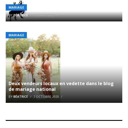
somptueuse cérémonie et une réception –
Revere Journal
MARIAGE
BY
BÉATRICE
10 MARS 2021
MARIAGE
Deux vendeurs locaux en vedette dans le blog
de mariage national
BY
BÉATRICE
7 OCTOBRE 2020