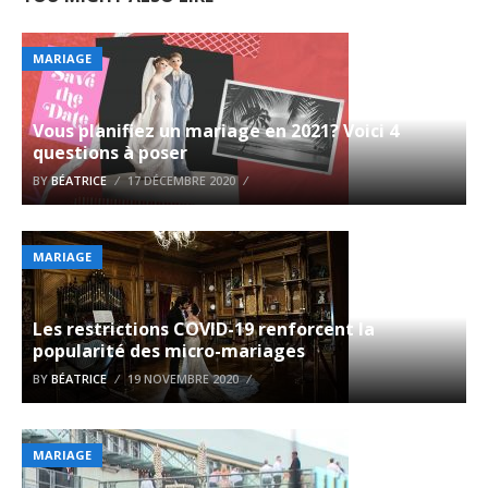
MARIAGE
Vous planifiez un mariage en 2021? Voici 4
questions à poser
BY
BÉATRICE
17 DÉCEMBRE 2020
MARIAGE
Les restrictions COVID-19 renforcent la
popularité des micro-mariages
BY
BÉATRICE
19 NOVEMBRE 2020
MARIAGE