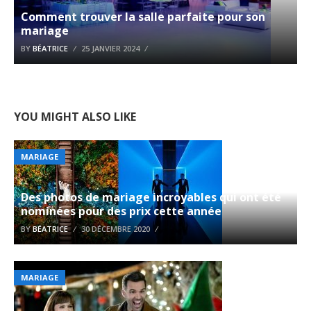
Comment trouver la salle parfaite pour son
mariage
BY
BÉATRICE
25 JANVIER 2024
YOU MIGHT ALSO LIKE
MARIAGE
Des photos de mariage incroyables qui ont été
nominées pour des prix cette année
BY
BÉATRICE
30 DÉCEMBRE 2020
MARIAGE