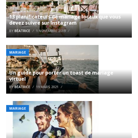
13 planificateurs de mariage locaux que vous
devez suivre sur Instagram
BY
BÉATRICE
1 NOVEMBRE 2019
MARIAGE
Un guide pour porter un toast de mariage
virtuel
BY
BÉATRICE
19 MARS 2021
MARIAGE