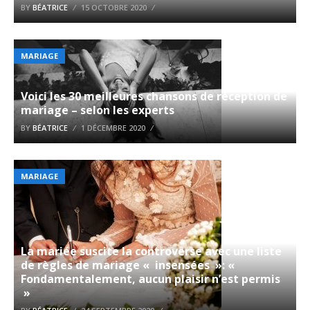
BY
BÉATRICE
15 OCTOBRE 2020
MARIAGE
Voici les 30 meilleures chansons de réception de
mariage – selon les experts
BY
BÉATRICE
1 DÉCEMBRE 2020
MARIAGE
La mariée suscite la controverse avec une liste
de règles de mariage « insensées »: «
Fondamentalement, aucun plaisir n’est permis
»