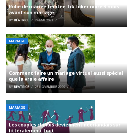
Robe de mariée teintée TikToker noire 3 mois
avant son mariage
BY
BÉATRICE
24 MAI 2021
MARIAGE
Comment faire un mariage virtuel aussi spécial
que la vraie affaire
BY
BÉATRICE
25 NOVEMBRE 2020
MARIAGE
Les couples chinois deviennent néerlandais sur
littéralement tout