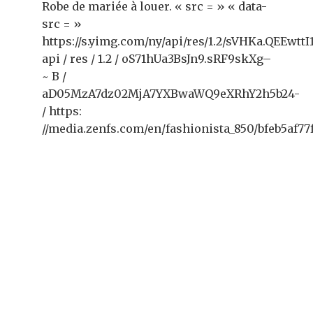
Robe de mariée à louer. « src = » « data-
src = »
https://s.yimg.com/ny/api/res/1.2/sVHKa.QEE
api / res / 1.2 / oS71hUa3BsJn9.sRF9skXg–
~ B /
aD05MzA7dz02MjA7YXBwaWQ9eXRhY2h5b24-
/ https:
//media.zenfs.com/en/fashionista_850/bfeb5af7