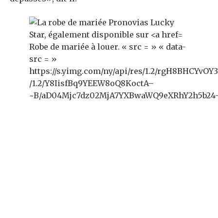
Robe de mariée à louer. « src = » « data-
src = »
https://s.yimg.com/ny/api/res/1.2/rgH8B
/1.2/Y8IisfBq9YEEW8oQ8KoctA–
~B/aD04Mjc7dz02MjA7YXBwaWQ9eXRhY2h5b24-/htt