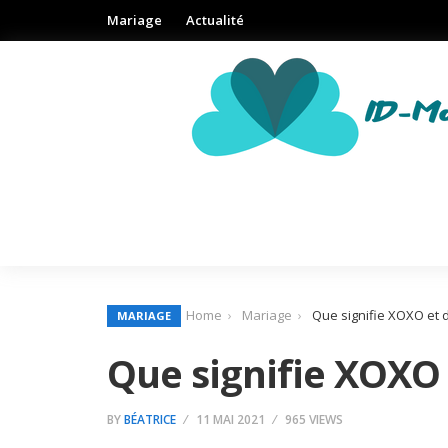
Mariage
Actualité
Home
Mariage
Que signifie XOXO et d’
MARIAGE
Que signifie XOXO e
BY
BÉATRICE
11 MAI 2021
965 VIEWS