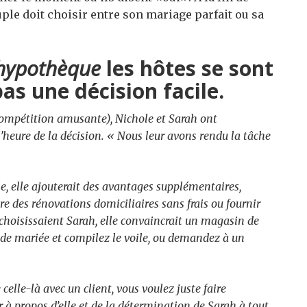
le doit choisir entre son mariage parfait ou sa
 hypothèque
les hôtes se sont
pas une décision facile.
 compétition amusante), Nichole et Sarah ont
’heure de la décision. « Nous leur avons rendu la tâche
ole, elle ajouterait des avantages supplémentaires,
e des rénovations domiciliaires sans frais ou fournir
s choisissaient Sarah, elle convaincrait un magasin de
e de mariée
et
compilez le voile, ou demandez à un
lle-là avec un client, vous voulez juste faire
r à propos d’elle et de la détermination de Sarah à tout