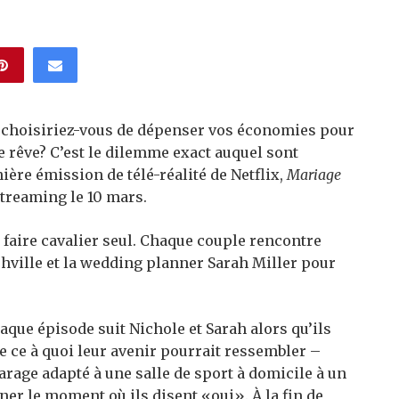
l, choisiriez-vous de dépenser vos économies pour
e rêve? C’est le dilemme exact auquel sont
ière émission de télé-réalité de Netflix,
Mariage
streaming le 10 mars.
 faire cavalier seul. Chaque couple rencontre
hville et la wedding planner Sarah Miller pour
haque épisode suit Nichole et Sarah alors qu’ils
e ce à quoi leur avenir pourrait ressembler –
rage adapté à une salle de sport à domicile à un
ner le moment où ils disent «oui». À la fin de