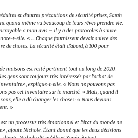
éduites et d’autres précautions de sécurité prises, Sarah
r ont quand même vu beaucoup de leurs rêves prendre vie.
 incroyable à mon avis – il y a des protocoles à suivre
ote-t-elle. « … Chaque fournisseur devait suivre des
e de choses. La sécurité était d’abord, à 100 pour
 de maisons est resté pertinent tout au long de 2020.
les gens sont toujours très intéressés par l’achat de
inventaire», explique-t-elle. « Nous ne pouvons pas
ns pas cet inventaire sur le marché. » Mais, quand il
isons, elle a dû changer les choses: « Nous devions
ent. »
st un processus très émotionnel et l’état du monde ne
re», ajoute Nichole. Étant donné que les deux décisions
 clients, Nichole dit qu’elle et Sarah étaient