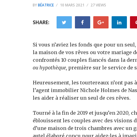
BY
BÉATRICE
10 MARS 2021
27 VIEWS
SHARE:
Si vous n’aviez les fonds que pour un seu
la maison de vos rêves ou votre mariage d
confrontés 10 couples fiancés dans la dern
ou hypothèque,
première sur le service de 
Heureusement, les tourtereaux n’ont pas à
l’agent immobilier Nichole Holmes de Nas
les aider à réaliser un seul de ces rêves.
Tourné à la fin de 2019 et jusqu’en 2020, c
éblouissent les couples avec des visions d
d’une maison de trois chambres avec un ga
autel élaboré conçu pour aidez-les à imagi