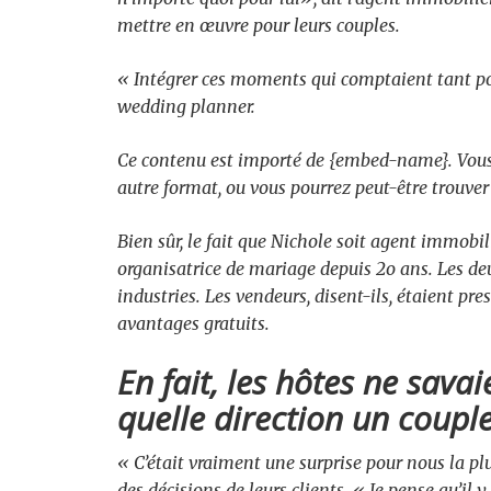
mettre en œuvre pour leurs couples.
« Intégrer ces moments qui comptaient tant pou
wedding planner.
Ce contenu est importé de {embed-name}. Vous
autre format, ou vous pourrez peut-être trouver 
Bien sûr, le fait que Nichole soit agent immobil
organisatrice de mariage depuis 2o ans. Les deu
industries. Les vendeurs, disent-ils, étaient pre
avantages gratuits.
En fait, les hôtes ne sav
quelle direction un couple 
« C’était vraiment une surprise pour nous la p
des décisions de leurs clients
.
« Je pense qu’il y