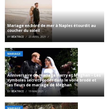
Mariage en bord de mer à Naples étourdit au
coucher du soleil
BY
BÉATRICE
23 AVRIL 2021
MARIAGE
Anniversaire de mariage Harry et Meghan – Les
symboles secrets codés dans le voile brodé et
les fleurs de mariage de Meghan
BY
BÉATRICE
19 MAI 2021
MARIAGE