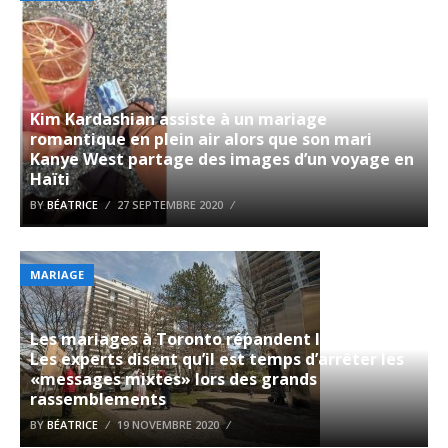
Kim Kardashian assiste à un mariage
romantique en plein air alors que son mari
Kanye West partage des images d’un voyage en
Haïti
BY
BÉATRICE
27 SEPTEMBRE 2020
MARIAGE
Les mariages à Toronto répandent le COVID-19.
Les experts disent qu’il est temps d’arrêter les
«messages mixtes» lors des grands
rassemblements
BY
BÉATRICE
19 NOVEMBRE 2020