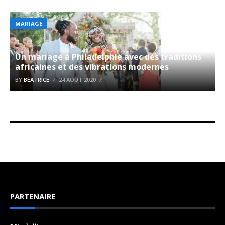
MARIAGE
Un mariage à Philadelphie avec des traditions
africaines et des vibrations modernes
BY
BÉATRICE
24 AOÛT 2020
PARTENAIRE