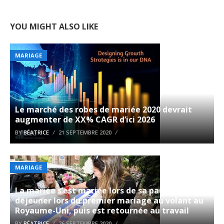
YOU MIGHT ALSO LIKE
MARIAGE
Le marché des robes de mariée 2020 devrait
augmenter de XX% CAGR d’ici 2026
BY
BÉATRICE
21 SEPTEMBRE 2020
MARIAGE
La mariée s’est mariée lors de sa pause
déjeuner lors du premier mariage au volant au
Royaume-Uni, puis est retournée au travail
BY
BÉATRICE
26 SEPTEMBRE 2020