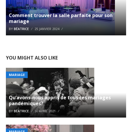
Comment trouver la salle parfaite pour son
mariage
BY
BÉATRICE
25 JANVIER 2024
YOU MIGHT ALSO LIKE
MARIAGE
Qu’avons-nous appris de tous ces mariages
pandémiques?
BY
BÉATRICE
30 AVRIL 2021
MARIAGE