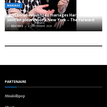
MARIAGE
Quel coronavirus? Les mariages Haredi en salle
sont en plein essor à New York – The Forward
BY
BÉATRICE
8 SEPTEMBRE 2020
PARTENAIRE
Misslollipop