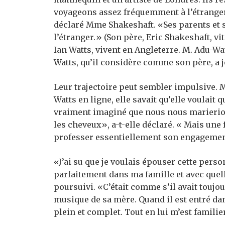
voyageons assez fréquemment à l’étranger 
déclaré Mme Shakeshaft. «Ses parents et s
l’étranger.» (Son père, Eric Shakeshaft, vi
Ian Watts, vivent en Angleterre. M. Adu-Wa
Watts, qu’il considère comme son père, a j
Leur trajectoire peut sembler impulsive.
Watts en ligne, elle savait qu’elle voulait q
vraiment imaginé que nous nous marierions
les cheveux», a-t-elle déclaré. « Mais une 
professer essentiellement son engagement 
«J’ai su que je voulais épouser cette person
parfaitement dans ma famille et avec quelle 
poursuivi. «C’était comme s’il avait toujou
musique de sa mère.
Quand il est entré da
plein et complet. Tout en lui m’est familier