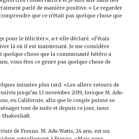
gion très conservatrice et je suis allé dans des
 vraiment parlé de manière positive.» Le regarder
it comprendre que ce n’était pas quelque chose que
 pour le féliciter», a-t-elle déclaré. «J’étais
river là où il est maintenant. Je me considère
i quelque chose que la communauté hétéro a
ns, vous êtes ce genre pas quelque chose de
lques minutes plus tard. «Les allers-retours de
suivis jusqu’au 13 novembre 2019, lorsque M. Adu-
no, en Californie, afin que le couple puisse se
énager tout de suite et depuis ce jour, nous
 Shakeshaft.
tiste de Fresno. M. Adu-Watts, 24 ans, est un
ésident actuellement à Fresno. «Mais nous