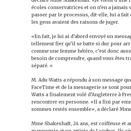
déclaré Mme Shakeshaft. «Je viens d’une ré
écoles conservatrices et on n’en a jamais
passer par le processus, dit-elle, lui a fa
les gens avaient des raisons de juger.
«En fait, je lui ai d’abord envoyé un message
tellement fier qu’il se batte si dur pour ar
comme une femme hétéro, c’est donc auss
besoin de comprendre, quand vous êtes tra
séparé. «
M. Adu-Watts a répondu à son message que
FaceTime et de la messagerie se sont pour
Watts a finalement volé d’Angleterre à Fres
rencontrer en personne. «Il a fini par emm
sommes restés ensemble», a déclaré Mme
Mme Shakeshaft, 24 ans, est coiffeuse et ar
mannequin et un artiste de Londres. Ils r