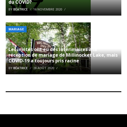
du COVID?
BY
BÉATRICE
16 NOVEMBRE 2020
MARIAGE
Les invités ont eu des intérimaires à la
réception de mariage de Millinocket Lake, mais
COVID-19 a toujours pris racine
BY
BÉATRICE
28 AOÛT 2020