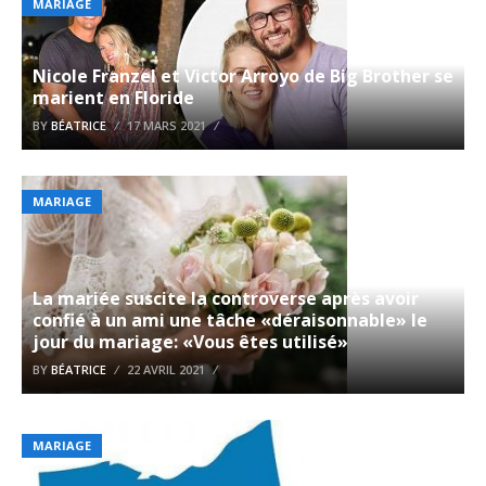
MARIAGE
Nicole Franzel et Victor Arroyo de Big Brother se
marient en Floride
BY
BÉATRICE
17 MARS 2021
MARIAGE
La mariée suscite la controverse après avoir
confié à un ami une tâche «déraisonnable» le
jour du mariage: «Vous êtes utilisé»
BY
BÉATRICE
22 AVRIL 2021
MARIAGE