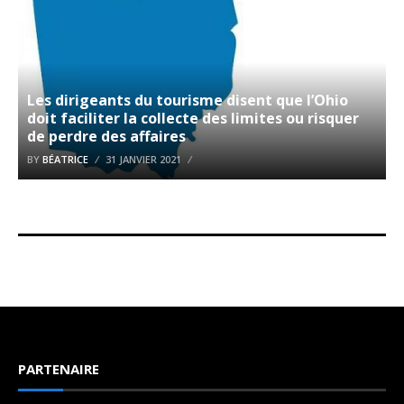
Les dirigeants du tourisme disent que l’Ohio
doit faciliter la collecte des limites ou risquer
de perdre des affaires
BY
BÉATRICE
31 JANVIER 2021
PARTENAIRE